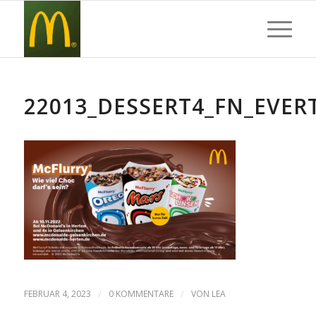
22013_DESSERT4_FN_EVER
/
/
FEBRUAR 4, 2023
0 KOMMENTARE
VON
LEA