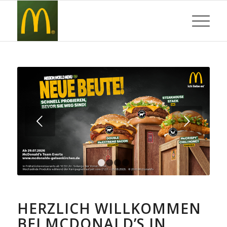
Weiter
1
2
3
4
HERZLICH WILLKOMMEN
BEI MCDONALD’S IN