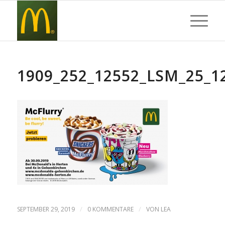
1909_252_12552_LSM_25_
/
/
SEPTEMBER 29, 2019
0 KOMMENTARE
VON
LEA