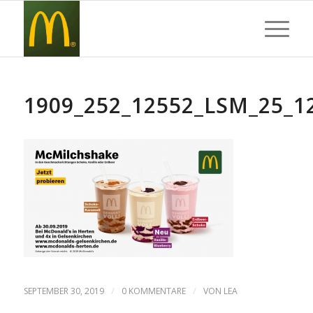
1909_252_12552_LSM_25_
/
/
SEPTEMBER 30, 2019
0 KOMMENTARE
VON
LEA